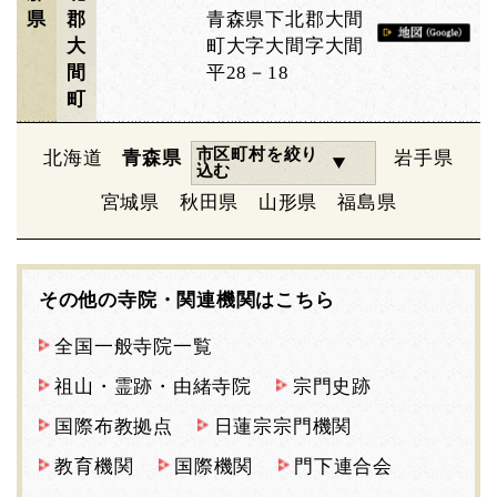
県
郡
青森県下北郡大間
大
町大字大間字大間
間
平28－18
町
市区町村を絞り
北海道
青森県
岩手県
込む
宮城県
秋田県
山形県
福島県
その他の寺院・関連機関はこちら
全国一般寺院一覧
祖山・霊跡・由緒寺院
宗門史跡
国際布教拠点
日蓮宗宗門機関
教育機関
国際機関
門下連合会