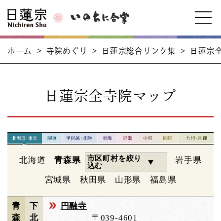
ホーム
>
寺院めぐり
>
日蓮宗総合リンク集
>
日蓮宗
日蓮宗全寺院マップ
市区町村を絞り
北海道
青森県
岩手県
込む
宮城県
秋田県
山形県
福島県
青
下
円融寺
森
北
〒039-4601