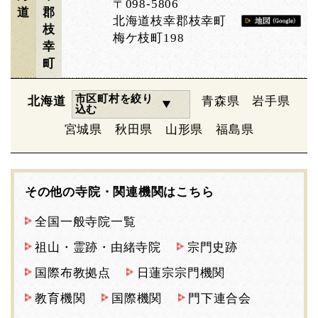
〒098-5806
道
郡
北海道枝幸郡枝幸町
枝
梅ケ枝町198
幸
町
市区町村を絞り
北海道
青森県
岩手県
込む
宮城県
秋田県
山形県
福島県
その他の寺院・関連機関はこちら
全国一般寺院一覧
祖山・霊跡・由緒寺院
宗門史跡
国際布教拠点
日蓮宗宗門機関
教育機関
国際機関
門下連合会