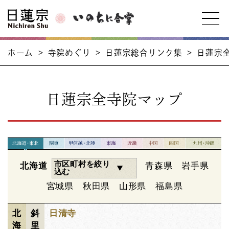
ホーム
>
寺院めぐり
>
日蓮宗総合リンク集
>
日蓮宗
日蓮宗全寺院マップ
市区町村を絞り
北海道
青森県
岩手県
込む
宮城県
秋田県
山形県
福島県
北
斜
日清寺
海
里