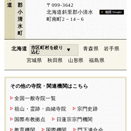
道
郡
〒099-3642
小
北海道斜里郡小清水
清
町南町2－14－6
水
町
市区町村を絞り
北海道
青森県
岩手県
込む
宮城県
秋田県
山形県
福島県
その他の寺院・関連機関はこちら
全国一般寺院一覧
祖山・霊跡・由緒寺院
宗門史跡
国際布教拠点
日蓮宗宗門機関
教育機関
国際機関
門下連合会