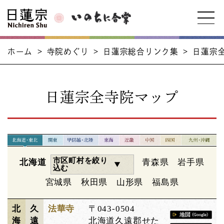
ホーム
>
寺院めぐり
>
日蓮宗総合リンク集
>
日蓮宗
日蓮宗全寺院マップ
市区町村を絞り
北海道
青森県
岩手県
込む
宮城県
秋田県
山形県
福島県
北
久
法華寺
〒043-0504
海
遠
北海道久遠郡せた