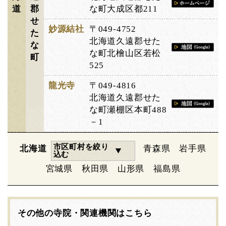
道
郡
な町大成区都211
せ
妙源結社
〒049-4752
た
北海道久遠郡せた
な
な町北檜山区若松
町
525
龍光寺
〒049-4816
北海道久遠郡せた
な町瀬棚区本町488
－1
市区町村を絞り
北海道
青森県
岩手県
込む
宮城県
秋田県
山形県
福島県
その他の寺院・関連機関はこちら