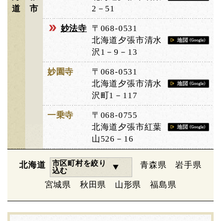
道
市
2－51
妙法寺
〒068-0531
北海道夕張市清水
沢1－9－13
妙園寺
〒068-0531
北海道夕張市清水
沢町1－117
一乗寺
〒068-0755
北海道夕張市紅葉
山526－16
市区町村を絞り
北海道
青森県
岩手県
込む
宮城県
秋田県
山形県
福島県