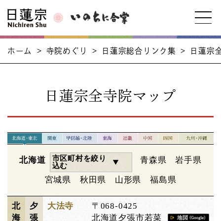
ホーム
>
寺院めぐり
>
日蓮宗総合リンク集
>
日蓮宗
日蓮宗全寺院マップ
市区町村を絞り
北海道
青森県
岩手県
込む
宮城県
秋田県
山形県
福島県
北
夕
大法寺
〒068-0425
海
張
北海道夕張市若菜