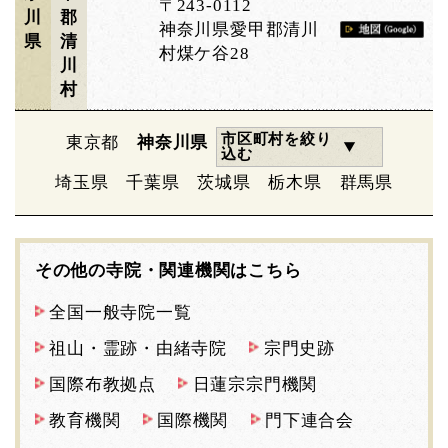
〒243-0112
川
郡
神奈川県愛甲郡清川
県
清
村煤ケ谷28
川
村
市区町村を絞り
東京都
神奈川県
込む
埼玉県
千葉県
茨城県
栃木県
群馬県
その他の寺院・関連機関はこちら
全国一般寺院一覧
祖山・霊跡・由緒寺院
宗門史跡
国際布教拠点
日蓮宗宗門機関
教育機関
国際機関
門下連合会