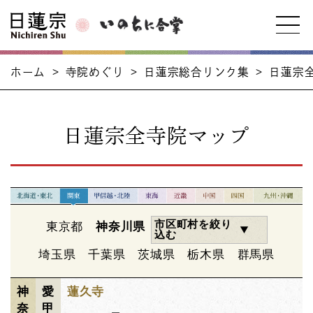
ホーム
>
寺院めぐり
>
日蓮宗総合リンク集
>
日蓮宗
日蓮宗全寺院マップ
市区町村を絞り
東京都
神奈川県
込む
埼玉県
千葉県
茨城県
栃木県
群馬県
神
愛
蓮久寺
奈
甲