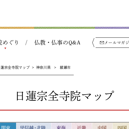
院めぐり
仏教・仏事のQ&A
メールマガ
日蓮宗全寺院マップ
>
神奈川県
>
綾瀬市
日蓮宗全寺院マップ