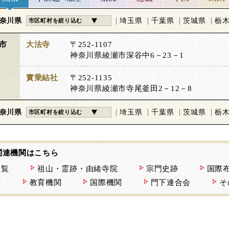
奈川県
埼玉県
千葉県
茨城県
栃
市区町村を絞り込む
市
大法寺
〒252-1107
神奈川県綾瀬市深谷中6－23－1
實乗結社
〒252-1135
神奈川県綾瀬市寺尾釜田2－12－8
奈川県
埼玉県
千葉県
茨城県
栃
市区町村を絞り込む
関連機関はこちら
一覧
祖山・霊跡・由緒寺院
宗門史跡
国際
関
教育機関
国際機関
門下連合会
そ