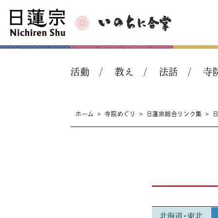
活動
教え
法話
寺
ホーム
>
寺院めぐり
>
日蓮宗総合リンク集
>