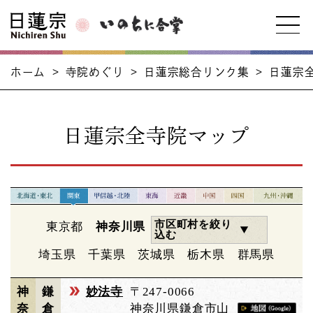
ホーム
>
寺院めぐり
>
日蓮宗総合リンク集
>
日蓮宗
日蓮宗全寺院マップ
市区町村を絞り
東京都
神奈川県
込む
埼玉県
千葉県
茨城県
栃木県
群馬県
神
鎌
妙法寺
〒247-0066
奈
倉
神奈川県鎌倉市山