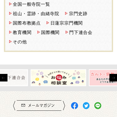
全国一般寺院一覧
祖山・霊跡・由緒寺院
宗門史跡
国際布教拠点
日蓮宗宗門機関
教育機関
国際機関
門下連合会
その他
メールマガジン