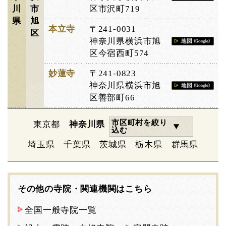
川
市
区市沢町719
県
旭
本立寺
〒241-0031
区
神奈川県横浜市旭
区今宿西町574
妙蓮寺
〒241-0823
神奈川県横浜市旭
区善部町66
市区町村を絞り
東京都
神奈川県
込む
埼玉県
千葉県
茨城県
栃木県
群馬県
その他の寺院・関連機関はこちら
全国一般寺院一覧