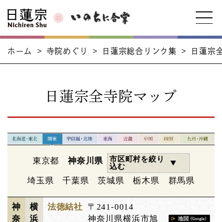
ホーム
>
寺院めぐり
>
日蓮宗総合リンク集
>
日蓮宗
日蓮宗全寺院マップ
市区町村を絞り
東京都
神奈川県
込む
埼玉県
千葉県
茨城県
栃木県
群馬県
神
横
法徳結社
〒241-0014
奈
浜
神奈川県横浜市旭