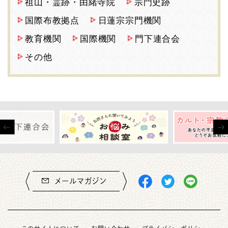
祖山・霊跡・由緒寺院
宗門史跡
国際布教拠点
日蓮宗宗門機関
教育機関
国際機関
門下連合会
その他
メールマガジン