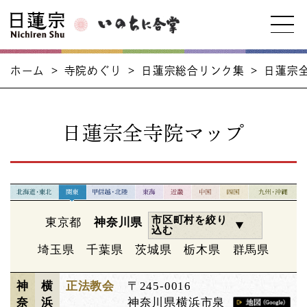
ホーム
>
寺院めぐり
>
日蓮宗総合リンク集
>
日蓮宗
日蓮宗全寺院マップ
市区町村を絞り
東京都
神奈川県
込む
埼玉県
千葉県
茨城県
栃木県
群馬県
神
横
正法教会
〒245-0016
奈
浜
神奈川県横浜市泉