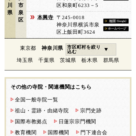
川
市
区和泉町6233－5
県
泉
本興寺
〒245-0018
区
神奈川県横浜市泉
区上飯田町3624
市区町村を絞り
東京都
神奈川県
込む
埼玉県
千葉県
茨城県
栃木県
群馬県
その他の寺院・関連機関はこちら
全国一般寺院一覧
祖山・霊跡・由緒寺院
宗門史跡
国際布教拠点
日蓮宗宗門機関
教育機関
国際機関
門下連合会