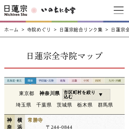
ホーム
>
寺院めぐり
>
日蓮宗総合リンク集
>
日蓮宗
日蓮宗全寺院マップ
市区町村を絞り
東京都
神奈川県
込む
埼玉県
千葉県
茨城県
栃木県
群馬県
神
横
常勝寺
奈
浜
〒244-0844