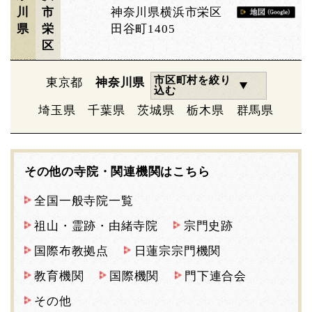
川
市
神奈川県横浜市栄区
県
栄
田谷町1405
区
市区町村を絞り
東京都
神奈川県
込む
埼玉県
千葉県
茨城県
栃木県
群馬県
その他の寺院・関連機関はこちら
全国一般寺院一覧
祖山・霊跡・由緒寺院
宗門史跡
国際布教拠点
日蓮宗宗門機関
教育機関
国際機関
門下連合会
その他