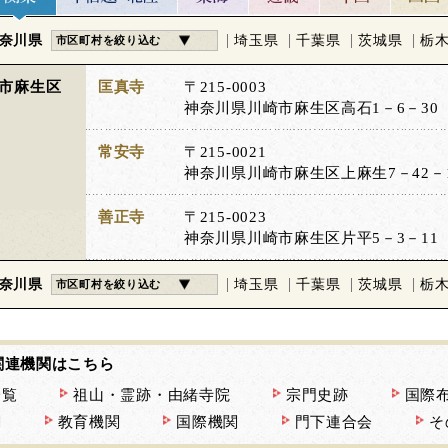
奈川県
埼玉県
千葉県
茨城県
栃
市区町村を絞り込む
市麻生区
匡真寺
〒215-0003
神奈川県川崎市麻生区高石1－6－30
常安寺
〒215-0021
神奈川県川崎市麻生区上麻生7－42－
善正寺
〒215-0023
神奈川県川崎市麻生区片平5－3－11
奈川県
埼玉県
千葉県
茨城県
栃
市区町村を絞り込む
関連機関はこちら
一覧
祖山・霊跡・由緒寺院
宗門史跡
国際
関
教育機関
国際機関
門下連合会
そ