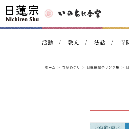
活動
教え
法話
寺
ホーム
>
寺院めぐり
>
日蓮宗総合リンク集
>