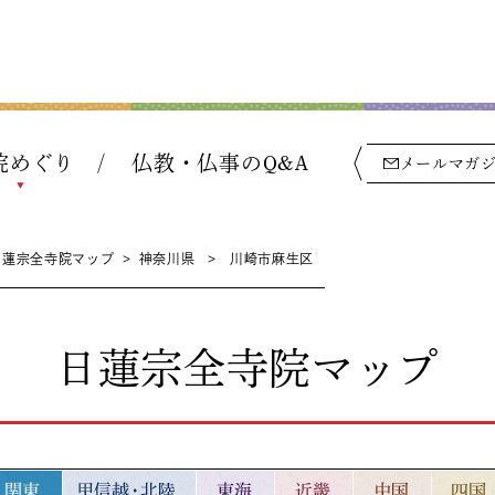
院めぐり
仏教・仏事のQ&A
メールマガ
日蓮宗全寺院マップ
>
神奈川県
>
川崎市麻生区
日蓮宗全寺院マップ