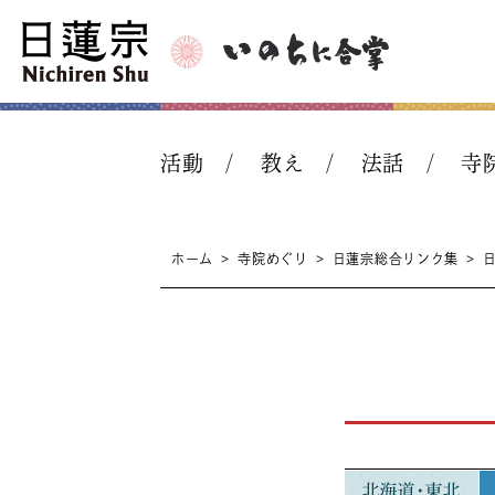
活動
教え
法話
寺
ホーム
>
寺院めぐり
>
日蓮宗総合リンク集
>