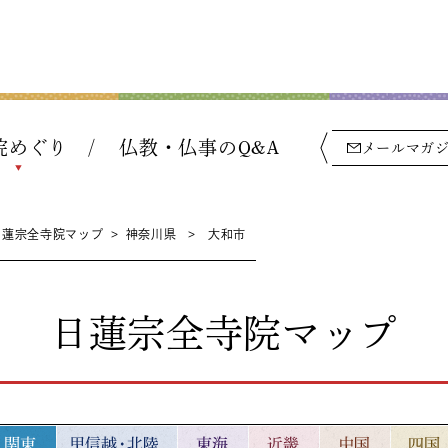
院めぐり
仏教・仏事のQ&A
メールマガ
日蓮宗全寺院マップ
>
神奈川県
>
大和市
日蓮宗全寺院マップ