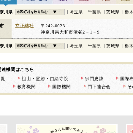
奈川県
埼玉県
千葉県
茨城県
栃
市区町村を絞り込む
市
立正結社
〒242-0023
神奈川県大和市渋谷2－1－9
奈川県
埼玉県
千葉県
茨城県
栃
市区町村を絞り込む
関連機関はこちら
一覧
祖山・霊跡・由緒寺院
宗門史跡
国際
関
教育機関
国際機関
門下連合会
そ